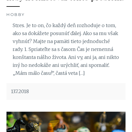
HOBBY
Stres. Je to on, čo každý deň rozhoduje o tom,
ako sa dokážete posunúť ďalej. Ako sa mu však
vyhnúť? Majte na pamäti tieto jednoduché
rady. 1. Spriateľte sa s časom Čas je nemenná
konštanta nášho života. Ani vy, ani ja, ani nikto
iný ho nedokáže ani urýchliť, ani spomaliť.
„Mám málo času!“, častá veta […]
13.7.2018