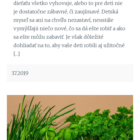
dieťaťu všetko vyhovuje, alebo to pre deti nie
je dostatočne zábavné, či zaujímavé. Detská
myseľ sa ani na chvíľu nezastaví, neustále
vymýšľajú niečo nové, čo sa dá ešte robiť a ako
sa ešte môžu zabaviť. Je však dôležité
dohliadať na to, aby vaše deti robili aj užitočné
[…]
3.7.2019