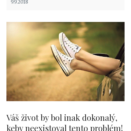
9.9.2018
Váš život by bol inak dokonalý,
keby neexistoval tento problém!