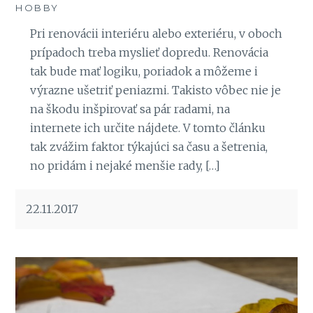
HOBBY
Pri renovácii interiéru alebo exteriéru, v oboch
prípadoch treba myslieť dopredu. Renovácia
tak bude mať logiku, poriadok a môžeme i
výrazne ušetriť peniazmi. Takisto vôbec nie je
na škodu inšpirovať sa pár radami, na
internete ich určite nájdete. V tomto článku
tak zvážim faktor týkajúci sa času a šetrenia,
no pridám i nejaké menšie rady, […]
22.11.2017