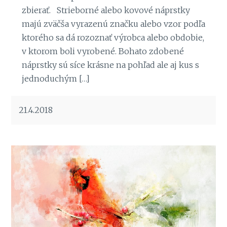
zbierať. Strieborné alebo kovové náprstky
majú zväčša vyrazenú značku alebo vzor podľa
ktorého sa dá rozoznať výrobca alebo obdobie,
v ktorom boli vyrobené. Bohato zdobené
náprstky sú síce krásne na pohľad ale aj kus s
jednoduchým […]
21.4.2018