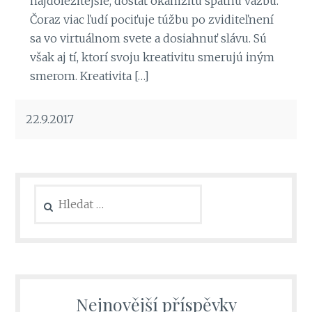
najdôležitejšie, dostať okamžitú spätnú väzbu.
Čoraz viac ľudí pociťuje túžbu po zviditeľnení
sa vo virtuálnom svete a dosiahnuť slávu. Sú
však aj tí, ktorí svoju kreativitu smerujú iným
smerom. Kreativita […]
22.9.2017
Vyhledávání
Nejnovější příspěvky