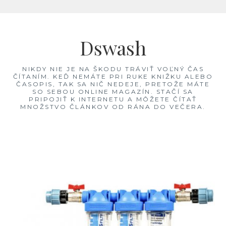
Skip
to
Dswash
content
NIKDY NIE JE NA ŠKODU TRÁVIŤ VOĽNÝ ČAS
ČÍTANÍM. KEĎ NEMÁTE PRI RUKE KNIŽKU ALEBO
ČASOPIS, TAK SA NIČ NEDEJE, PRETOŽE MÁTE
SO SEBOU ONLINE MAGAZÍN. STAČÍ SA
PRIPOJIŤ K INTERNETU A MÔŽETE ČÍTAŤ
MNOŽSTVO ČLÁNKOV OD RÁNA DO VEČERA.