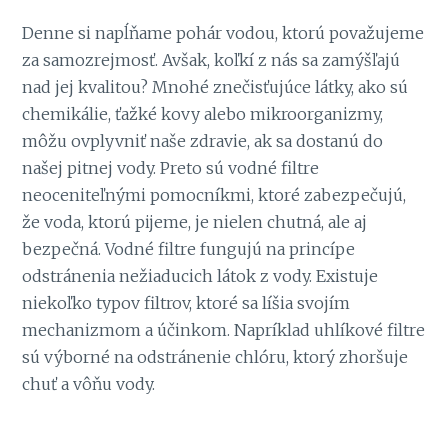
Denne si napĺňame pohár vodou, ktorú považujeme
za samozrejmosť. Avšak, koľkí z nás sa zamýšľajú
nad jej kvalitou? Mnohé znečisťujúce látky, ako sú
chemikálie, ťažké kovy alebo mikroorganizmy,
môžu ovplyvniť naše zdravie, ak sa dostanú do
našej pitnej vody. Preto sú vodné filtre
neoceniteľnými pomocníkmi, ktoré zabezpečujú,
že voda, ktorú pijeme, je nielen chutná, ale aj
bezpečná. Vodné filtre fungujú na princípe
odstránenia nežiaducich látok z vody. Existuje
niekoľko typov filtrov, ktoré sa líšia svojím
mechanizmom a účinkom. Napríklad uhlíkové filtre
sú výborné na odstránenie chlóru, ktorý zhoršuje
chuť a vôňu vody.