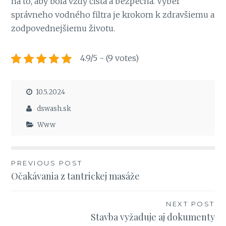
na to, aby bola vždy čistá a bezpečná. Výber
správneho vodného filtra je krokom k zdravšiemu a
zodpovednejšiemu životu.
4.9/5 - (9 votes)
10.5.2024
dswash.sk
Www
Navigace
PREVIOUS POST
Očakávania z tantrickej masáže
pro
příspěvek
NEXT POST
Stavba vyžaduje aj dokumenty