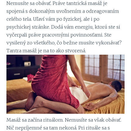
Nemusíte sa obávať. Práve tantrická masáž je
spojená s dokonalým uvoľnením a odreagovaním
celého tela. Uľaví vám po fyzickej, ale i po
psychickej stránke. Dodá vám energiu, ktorú ste si
vyčerpali práve pracovnými povinnosťami. Ste
vysilený zo všetkého, čo bežne musíte vykonávať?
Tantra masáž je na to ako stvorená.
Masáž sa začína rituálom. Nemusíte sa však obávať.
Nič nepríjemné sa tam nekoná. Pri rituále sa s