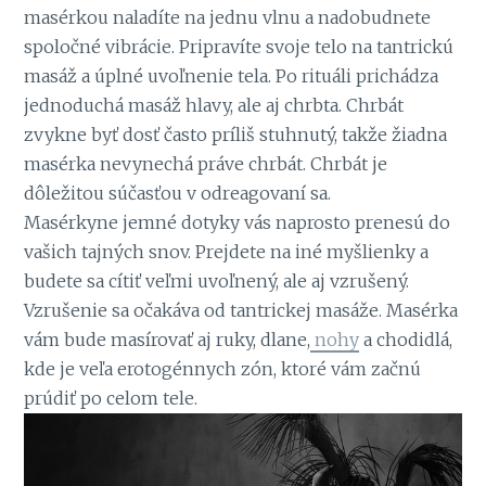
masérkou naladíte na jednu vlnu a nadobudnete
spoločné vibrácie. Pripravíte svoje telo na tantrickú
masáž a úplné uvoľnenie tela. Po rituáli prichádza
jednoduchá masáž hlavy, ale aj chrbta. Chrbát
zvykne byť dosť často príliš stuhnutý, takže žiadna
masérka nevynechá práve chrbát. Chrbát je
dôležitou súčasťou v odreagovaní sa.
Masérkyne jemné dotyky vás naprosto prenesú do
vašich tajných snov. Prejdete na iné myšlienky a
budete sa cítiť veľmi uvoľnený, ale aj vzrušený.
Vzrušenie sa očakáva od tantrickej masáže. Masérka
vám bude masírovať aj ruky, dlane,
nohy
a chodidlá,
kde je veľa erotogénnych zón, ktoré vám začnú
prúdiť po celom tele.