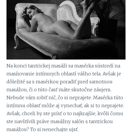
Na konci tantrickej masáži sa masérka sústredí na
masírovanie intímnych oblastí vášho tela. Avšak je
dôležité sa s masérkou poradiť pred samotnou
masážou, či o túto časť máte skutočne záujem.
Nebude vám robiť nič, čo si neprajete. Masérka túto
intímnu oblasť môže aj vynechať, ak si to neprajete.
Avšak, chceli by ste prísť o to najkrajšie, kvôli čomu
ste navštívili práve masážny salón s tantrickou
masážou? To si nenechajte ujsť.