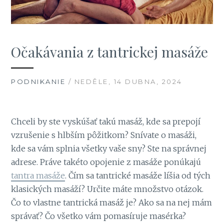
Očakávania z tantrickej masáže
PODNIKANIE
/ NEDĚLE, 14 DUBNA, 2024
Chceli by ste vyskúšať takú masáž, kde sa prepojí
vzrušenie s hlbším pôžitkom? Snívate o masáži,
kde sa vám splnia všetky vaše sny? Ste na správnej
adrese. Práve takéto opojenie z masáže ponúkajú
tantra masáže
. Čím sa tantrické masáže líšia od tých
klasických masáží?
Určite máte množstvo otázok.
Čo to vlastne tantrická masáž je? Ako sa na nej mám
správať? Čo všetko vám pomasíruje masérka?