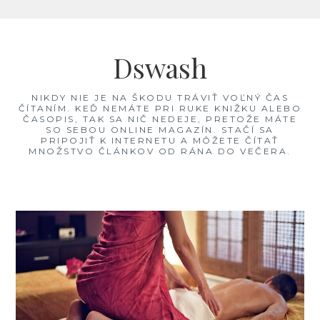
Skip
to
Dswash
content
NIKDY NIE JE NA ŠKODU TRÁVIŤ VOĽNÝ ČAS
ČÍTANÍM. KEĎ NEMÁTE PRI RUKE KNIŽKU ALEBO
ČASOPIS, TAK SA NIČ NEDEJE, PRETOŽE MÁTE
SO SEBOU ONLINE MAGAZÍN. STAČÍ SA
PRIPOJIŤ K INTERNETU A MÔŽETE ČÍTAŤ
MNOŽSTVO ČLÁNKOV OD RÁNA DO VEČERA.