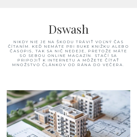
Skip
to
Dswash
content
NIKDY NIE JE NA ŠKODU TRÁVIŤ VOĽNÝ ČAS
ČÍTANÍM. KEĎ NEMÁTE PRI RUKE KNIŽKU ALEBO
ČASOPIS, TAK SA NIČ NEDEJE, PRETOŽE MÁTE
SO SEBOU ONLINE MAGAZÍN. STAČÍ SA
PRIPOJIŤ K INTERNETU A MÔŽETE ČÍTAŤ
MNOŽSTVO ČLÁNKOV OD RÁNA DO VEČERA.