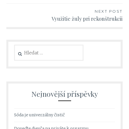
příspěvek
NEXT POST
Využitie žuly pri rekonštrukcii
Vyhledávání
Nejnovější příspěvky
Sóda je univerzálny čistič
Doveďte dievča na priváte k orgazmu