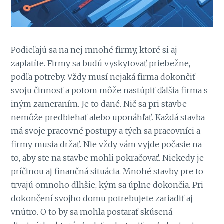
Podieľajú sa na nej mnohé firmy, ktoré si aj
zaplatíte. Firmy sa budú vyskytovať priebežne,
podľa potreby. Vždy musí nejaká firma dokončiť
svoju činnosť a potom môže nastúpiť ďalšia firma s
iným zameraním. Je to dané. Nič sa pri stavbe
nemôže predbiehať alebo uponáhľať. Každá stavba
má svoje pracovné postupy a tých sa pracovníci a
firmy musia držať.
Nie vždy vám vyjde počasie na
to, aby ste na stavbe mohli pokračovať. Niekedy je
príčinou aj finančná situácia. Mnohé stavby pre to
trvajú omnoho dlhšie, kým sa úplne dokončia.
Pri
dokončení svojho domu potrebujete zariadiť aj
vnútro. O to by sa mohla postarať skúsená