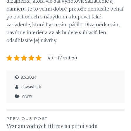
dizajnérka, ktorá vie dať vyhotoviť zariadenie aj
namieru. Je to veľmi dobré, pretože nemusíte behať
po obchodoch s nábytkom a kupovať také
zariadenie, ktoré by sa vám páčilo. Dizajnérka vám
navrhne interiér a vy, ak budete súhlasiť, len
odsúhlasíte jej návrhy.
5/5 - (7 votes)
8.6.2024
dswash.sk
Www
Navigace
PREVIOUS POST
Význam vodných filtrov na pitnú vodu
pro