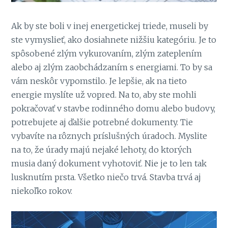
Ak by ste boli v inej energetickej triede, museli by
ste vymyslieť, ako dosiahnete nižšiu kategóriu. Je to
spôsobené zlým vykurovaním, zlým zateplením
alebo aj zlým zaobchádzaním s energiami. To by sa
vám neskôr vypomstilo. Je lepšie, ak na tieto
energie myslíte už vopred.
Na to, aby ste mohli
pokračovať v stavbe rodinného domu alebo budovy,
potrebujete aj ďalšie potrebné dokumenty. Tie
vybavíte na rôznych príslušných úradoch. Myslite
na to, že úrady majú nejaké lehoty, do ktorých
musia daný dokument vyhotoviť. Nie je to len tak
lusknutím prsta. Všetko niečo trvá.
Stavba trvá aj
niekoľko rokov.