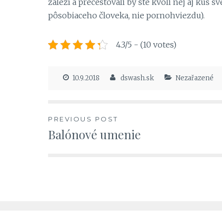
záleží a precestovali by ste kvôli nej aj kus 
pôsobiaceho človeka, nie pornohviezdu).
4.3/5 - (10 votes)
10.9.2018
dswash.sk
Nezařazené
Navigace
PREVIOUS POST
Balónové umenie
pro
příspěvek