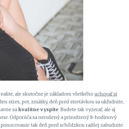
v realite, ale skutočne je základom všetkého
uchovať si
aden stres, pot, zmätky, deň pred stretávkou sa ukľudnite,
lavne sa
kvalitne vyspite
. Budete tak vyzerať, ale aj
evne. Odporúča sa nerušený a prirodzený 8-hodinový
hé ponocovanie tak deň pred schôdzkou radšej zabudnite.