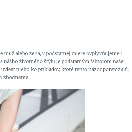
te muž alebo žena, v podstatnej miere ovplyvňujeme i
oľba nášho životného štýlu je podstatným faktorom našej
i uviesť niekoľko príkladov, ktoré tento názor potvrdzujú.
ich zhodneme.