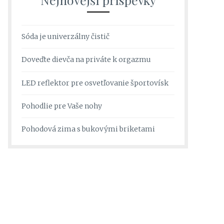
Sóda je univerzálny čistič
Doveďte dievča na priváte k orgazmu
LED reflektor pre osvetľovanie športovísk
Pohodlie pre Vaše nohy
Pohodová zima s bukovými briketami