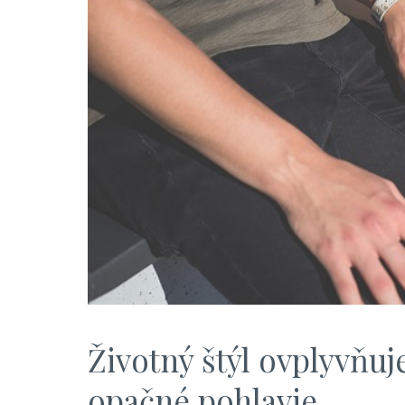
Životný štýl ovplyvňuj
opačné pohlavie