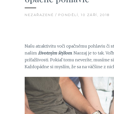
NEZAŘAZENÉ / PONDĚLÍ, 10 ZÁŘÍ, 2018
Našu atraktivitu voči opačnému pohlaviu či s
našim
životným štýlom
. Naozaj je to tak. V
príťažlivosti. Pokiaľ tomu neveríte, musíme s
Každopádne si myslím, že sa na väčšine z n