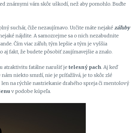
pred známymi vám skôr uškodí, než aby pomohlo. Buďte
lný suchár, čiže nezaujímavo. Určite máte nejaké
záľuby
si nejaké nájdite. A samozrejme sa o nich nezabudnite
nde. Čím viac záľub, tým lepšie a tým je vyššia
aj fakt, že budete pôsobiť zaujímavejšie a znalo.
 atraktivitu fatálne narušiť je
telesný pach
. Aj keď
nám niekto smrdí, nie je príťažlivá, je to skôr zlé
 len na rýchle nastriekanie drahého spreja či mentolový
ienu
v podobe kúpeľa.