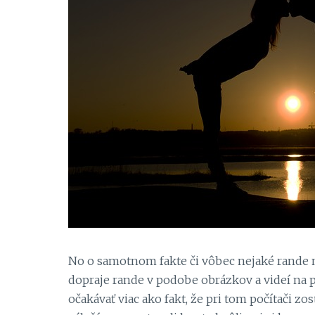
No o samotnom fakte či vôbec nejaké rande 
dopraje rande v podobe obrázkov a videí na p
očakávať viac ako fakt, že pri tom počítači z