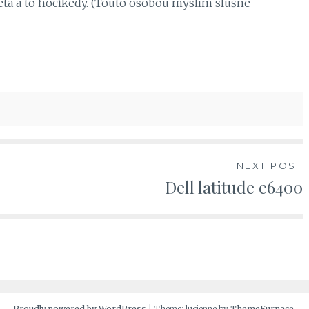
sveta a to hocikedy. (Touto osobou myslím slušne
NEXT POST
Dell latitude e6400
Proudly powered by WordPress
|
Theme: lucienne by
ThemeFurnace
.