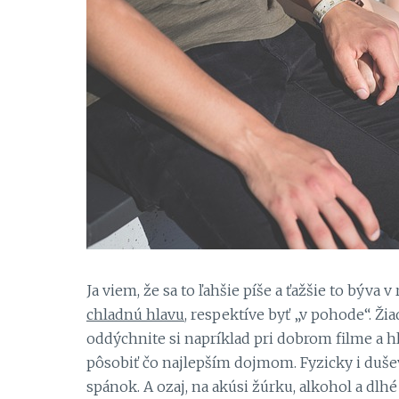
Ja viem, že sa to ľahšie píše a ťažšie to býva 
chladnú hlavu
, respektíve byť „v pohode“. Ži
oddýchnite si napríklad pri dobrom filme a h
pôsobiť čo najlepším dojmom. Fyzicky i duš
spánok. A ozaj, na akúsi žúrku, alkohol a dl