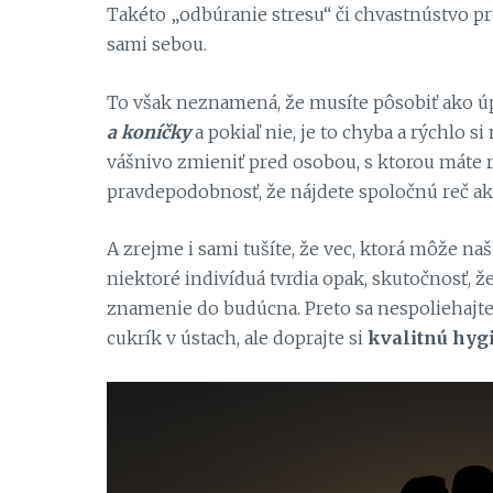
Takéto „odbúranie stresu“ či chvastnústvo 
sami sebou.
To však neznamená, že musíte pôsobiť ako úp
a koníčky
a pokiaľ nie, je to chyba a rýchlo 
vášnivo zmieniť pred osobou, s ktorou máte ra
pravdepodobnosť, že nájdete spoločnú reč ako 
A zrejme i sami tušíte, že vec, ktorá môže našu
niektoré indivíduá tvrdia opak, skutočnosť, že 
znamenie do budúcna. Preto sa nespoliehajte
cukrík v ústach, ale doprajte si
kvalitnú hyg