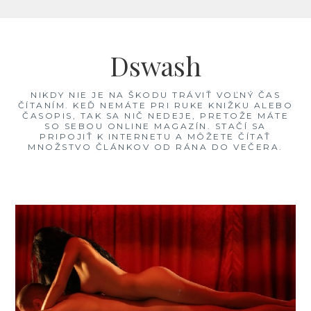
Skip
to
Dswash
content
NIKDY NIE JE NA ŠKODU TRÁVIŤ VOĽNÝ ČAS
ČÍTANÍM. KEĎ NEMÁTE PRI RUKE KNIŽKU ALEBO
ČASOPIS, TAK SA NIČ NEDEJE, PRETOŽE MÁTE
SO SEBOU ONLINE MAGAZÍN. STAČÍ SA
PRIPOJIŤ K INTERNETU A MÔŽETE ČÍTAŤ
MNOŽSTVO ČLÁNKOV OD RÁNA DO VEČERA.