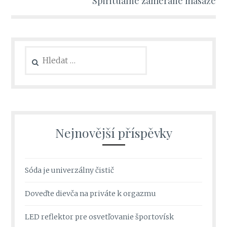
Spirituálne zamerané masáže
Vyhledávání
Nejnovější příspěvky
Sóda je univerzálny čistič
Doveďte dievča na priváte k orgazmu
LED reflektor pre osvetľovanie športovísk