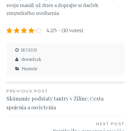
svoju masáž už dnes a doprajte si darček
zmyselného uvoľnenia.
4.2/5 - (10 votes)
18.7.2023
dswash.sk
Financie
Navigace
PREVIOUS POST
Skúmanie podstaty tantry v Žiline: Cesta
pro
spojenia a osvietenia
příspěvek
NEXT POST