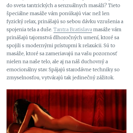
do sveta tantrických a senzuálnych masáží? Tieto
špeciálne masáže vám ponúkajú viac než len
fyzický relax, prinášajú so sebou dávku vzrušenia a
spojenia tela a duše.
Tantra Bratislava
masáže vám
prinášajú tajomstvá dlhoročných umení, ktoré sa
spojili s modernými prístupmi k relaxácii. Sú to
masáže, ktoré sa zameriavajú na vašu pozornosť
nielen na naše telo, ale aj na náš duchovný a
emocionálny stav. Spájajú starodávne techniky so
zmyselnosťou, vytvárajú tak jedinečný zážitok.