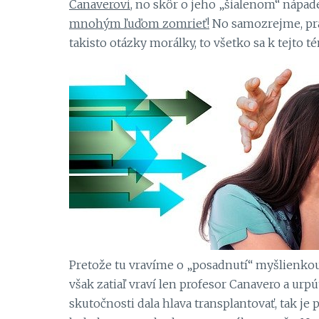
Canaverovi
, no skôr o jeho „šialenom“ nápa
mnohým ľuďom zomrieť!
No samozrejme, prak
takisto otázky morálky, to všetko sa k tejto t
Pretože tu vravíme o „posadnutí“ myšlienko
však zatiaľ vraví len profesor Canavero a urpú
skutočnosti dala hlava transplantovať, tak je