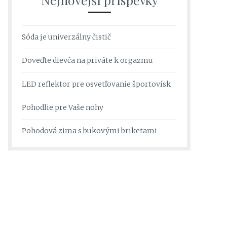
Sóda je univerzálny čistič
Doveďte dievča na priváte k orgazmu
LED reflektor pre osvetľovanie športovísk
Pohodlie pre Vaše nohy
Pohodová zima s bukovými briketami