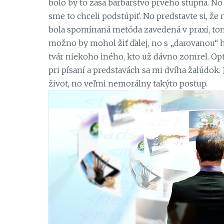
bolo by to zasa barbarstvo prvého stupňa. No 
sme to chceli podstúpiť. No predstavte si, že
bola spomínaná metóda zavedená v praxi, tom
možno by mohol žiť ďalej, no s „darovanou“ h
tvár niekoho iného, kto už dávno zomrel. Opt
pri písaní a predstavách sa mi dvíha žalúdok
život, no veľmi nemorálny takýto postup.