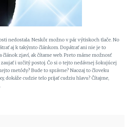
osti nedostala. Neskôr možno v pár výtiskoch tlače. No
ť aj k takýmto článkom. Dopátrať ani nie je to
 a článok zjaví, ak čítame web. Preto máme možnosť
zaujať i určitý postoj. Čo si o tejto nedávnej šokujúcej
akejto metódy? Bude to správne? Naozaj to človeku
, dokáže cudzie telo prijať cudziu hlavu? Čítajme,
.