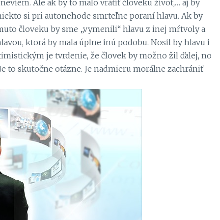
neviem. Ale ak by to malo vrátiť človeku život,… aj by
 niekto si pri autonehode smrteľne poraní hlavu. Ak by
uto človeku by sme „vymenili“ hlavu z inej mŕtvoly a
lavou, ktorá by mala úplne inú podobu. Nosil by hlavu i
imistickým je tvrdenie, že človek by možno žil ďalej, no
. Je to skutočne otázne. Je nadmieru morálne zachrániť