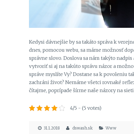
Kedysi dávnejšie by sa takáto správa k verejn
dnes, pomocou webu, sa máme možnosť dopátra
správne slovo. Doslova sa nám takýto nadpis
vytvoriť si aj na takúto správu názor a možno 
správe myslíte Vy? Dostane sa k povoleniu t
zachráni život? Nemáme všetci rovnaké reflexy
čítajme, poprípade šírme naše názory na sieti
4/5 - (5 votes)
31.1.2018
dswash.sk
Www