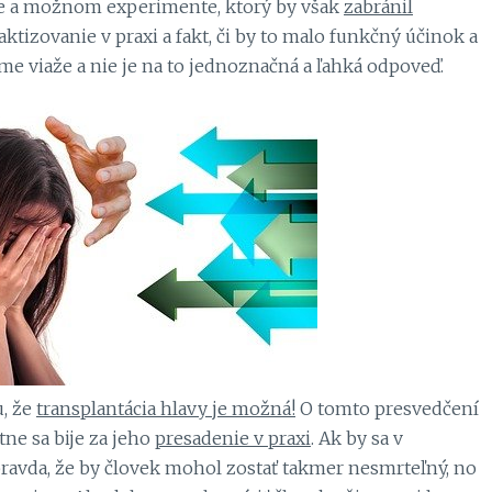
de a možnom experimente, ktorý by však
zabránil
tizovanie v praxi a fakt, či by to malo funkčný účinok a
éme viaže a nie je na to jednoznačná a ľahká odpoveď.
u, že
transplantácia hlavy je možná!
O tomto presvedčení
tne sa bije za jeho
presadenie v praxi
. Ak by sa v
 pravda, že by človek mohol zostať takmer nesmrteľný, no