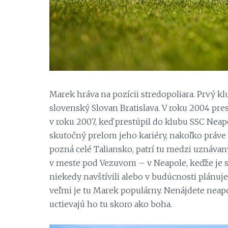
Marek hráva na pozícii stredopoliara. Prvý kl
slovenský Slovan Bratislava. V roku 2004 pres
v roku 2007, keď prestúpil do klubu SSC Neapo
skutočný prelom jeho kariéry, nakoľko práve 
pozná celé Taliansko, patrí tu medzi uznávaný
v meste pod Vezuvom – v Neapole, keďže je s
niekedy navštívili alebo v budúcnosti plánuj
veľmi je tu Marek populárny. Nenájdete neap
uctievajú ho tu skoro ako boha.