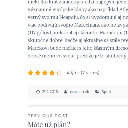
niekoľko krát zaradený medzi najlepšiu jeden
významné európske kluby ako napríklad Atle
verný svojmu Neapolu, čo si uvedomujú aj neap
viac obdivujú svojho Marechiara, ako ho zvy
(117 gólov) prekonal aj slávneho Maradonu (11
skutočne dobre, keďže aj aktuálne sa stále pr
Marekovi bude naďalej s jeho šťastným dreso
dobré meno vo svete, pretože je to skutočný pá
4.3/5 - (7 votes)
23.2.2018
dswash.sk
Šport
Navigace
PREVIOUS POST
Máte už plán?