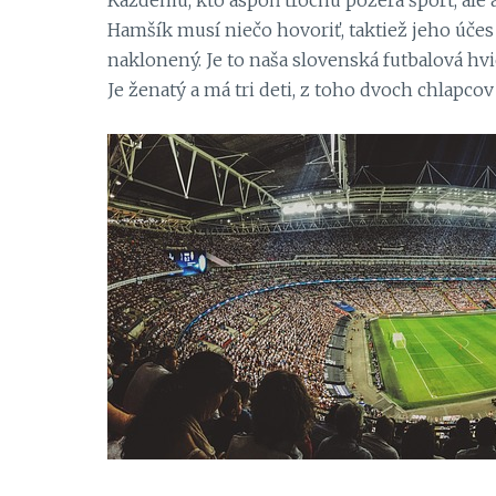
Každému, kto aspoň trochu pozerá šport, ale
Hamšík musí niečo hovoriť, taktiež jeho účes
naklonený. Je to naša slovenská futbalová hvi
Je ženatý a má tri deti, z toho dvoch chlapco