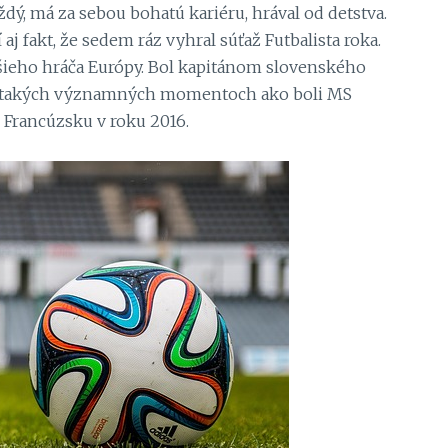
ždý, má za sebou bohatú kariéru, hrával od detstva.
j fakt, že sedem ráz vyhral súťaž Futbalista roka.
pšieho hráča Európy. Bol kapitánom slovenského
v takých významných momentoch ako boli MS
o Francúzsku v roku 2016.