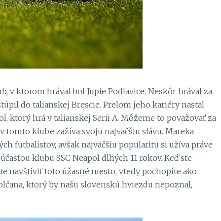
ub, v ktorom hrával bol Jupie Podlavice. Neskôr hrával za
túpil do talianskej Brescie. Prelom jeho kariéry nastal
l, ktorý hrá v talianskej Serii A. Môžeme to považovať za
v tomto klube zažíva svoju najväčšiu slávu. Mareka
ch futbalistov, avšak najväčšiu popularitu si užíva práve
účasťou klubu SSC Neapol dlhých 11 rokov. Keď ste
ete navštíviť toto úžasné mesto, vtedy pochopíte ako
olčana, ktorý by našu slovenskú hviezdu nepoznal,