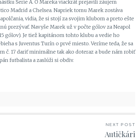
ástku Serie A. O Mareka viackrát prejavili záujem
tico Madrid a Chelsea. Napriek tomu Marek zostáva
olčania, vidia, že si stojí za svojim klubom a preto ešte
knú prezývať. Navyše Marek už v počte gólov za Neapol
5 gólov). Je tiež kapitánom tohto klubu a vedie ho
ebieha s Juventus Turín o prvé miesto. Veríme teda, že sa
m č. 17 dariť minimálne tak ako doteraz a bude nám robiť
n futbalista a zaslúži si obdiv.
NEXT POST
Autičkári