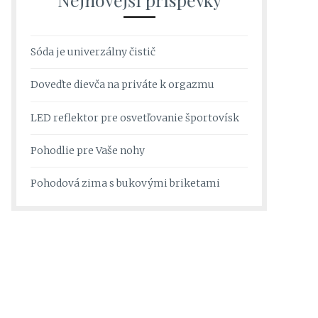
Sóda je univerzálny čistič
Doveďte dievča na priváte k orgazmu
LED reflektor pre osvetľovanie športovísk
Pohodlie pre Vaše nohy
Pohodová zima s bukovými briketami