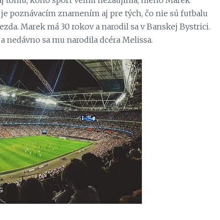
 aj tomu, koho šport veľmi nezaujíma, meno Marek
 je poznávacím znamením aj pre tých, čo nie sú futbalu
ezda. Marek má 30 rokov a narodil sa v Banskej Bystrici.
v a nedávno sa mu narodila dcéra Melissa.