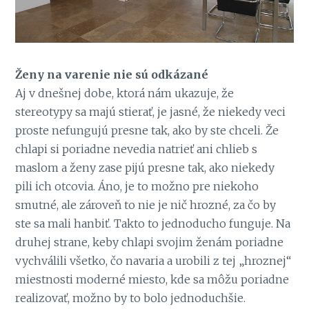
Ženy na varenie nie sú odkázané
Aj v dnešnej dobe, ktorá nám ukazuje, že
stereotypy sa majú stierať, je jasné, že niekedy veci
proste nefungujú presne tak, ako by ste chceli. Že
chlapi si poriadne nevedia natrieť ani chlieb s
maslom a ženy zase pijú presne tak, ako niekedy
pili ich otcovia. Áno, je to možno pre niekoho
smutné, ale zároveň to nie je nič hrozné, za čo by
ste sa mali hanbiť. Takto to jednoducho funguje. Na
druhej strane, keby chlapi svojim ženám poriadne
vychválili všetko, čo navaria a urobili z tej „hroznej“
miestnosti moderné miesto, kde sa môžu poriadne
realizovať, možno by to bolo jednoduchšie.