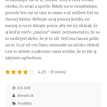
všetko, čo uvarí a upečie. Nikdy na to nezabúdajte,
pretože len raz sa vám to stane a už môžete byť na
čiernej listine. Nebojte sa aj jemnej kritiky, no
naozaj si na to dávajte pozor, aby ste jej ukázali, že
aj keď je niečo „mierne“ slané, neznamená to, že sa
to nedá jesť alebo, že je to zlé. Veď ona časom príde
na to, čo je už cez čiaru, nemusíte sa ničoho obávať.
Len to skúste a nakoniec sami uvidíte, že to ide aj
takýmto spôsobom.
4.2/5 - (9 votes)
21.8.2018
dswash.sk
Produkty