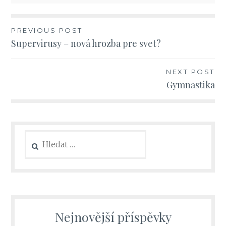
Navigace
PREVIOUS POST
Supervirusy – nová hrozba pre svet?
pro
příspěvek
NEXT POST
Gymnastika
Vyhledávání
Nejnovější příspěvky