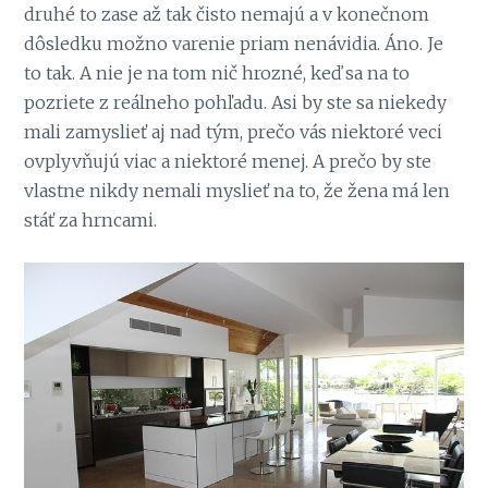
druhé to zase až tak čisto nemajú a v konečnom
dôsledku možno varenie priam nenávidia. Áno. Je
to tak. A nie je na tom nič hrozné, keď sa na to
pozriete z reálneho pohľadu. Asi by ste sa niekedy
mali zamyslieť aj nad tým, prečo vás niektoré veci
ovplyvňujú viac a niektoré menej. A prečo by ste
vlastne nikdy nemali myslieť na to, že žena má len
stáť za hrncami.