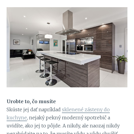
Urobte to, čo musíte
Skúste jej dať napríklad
sklenené zásteny do
kuchyne
, nejaký pekný moderný spotrebič a
uvidíte, ako jej to pôjde. A nikdy, ale naozaj nikdy
nezabúdajte na to, že musíte vždy a vždy chváliť