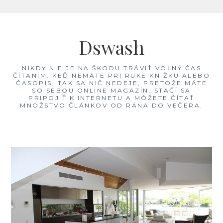
Skip
to
Dswash
content
NIKDY NIE JE NA ŠKODU TRÁVIŤ VOĽNÝ ČAS
ČÍTANÍM. KEĎ NEMÁTE PRI RUKE KNIŽKU ALEBO
ČASOPIS, TAK SA NIČ NEDEJE, PRETOŽE MÁTE
SO SEBOU ONLINE MAGAZÍN. STAČÍ SA
PRIPOJIŤ K INTERNETU A MÔŽETE ČÍTAŤ
MNOŽSTVO ČLÁNKOV OD RÁNA DO VEČERA.