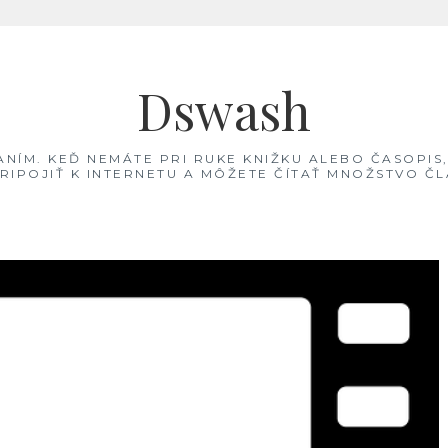
Dswash
TANÍM. KEĎ NEMÁTE PRI RUKE KNIŽKU ALEBO ČASOPIS
PRIPOJIŤ K INTERNETU A MÔŽETE ČÍTAŤ MNOŽSTVO 