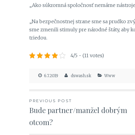
„Ako súkromná spoločnosť nemáme nástroje na
„Na bezpečnostnej strane sme sa prudko zvýši
sme zmenili stimuly pre národné štáty, aby ko
triedou.
4/5 - (11 votes)
6.7.2019
dswash.sk
Www
Navigace
PREVIOUS POST
Bude partner/manžel dobrým
pro
otcom?
příspěvek