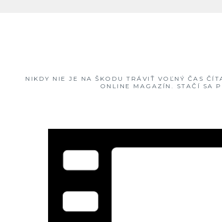
Skip
to
content
NIKDY NIE JE NA ŠKODU TRÁVIŤ VOĽNÝ ČAS ČÍ
ONLINE MAGAZÍN. STAČÍ SA 