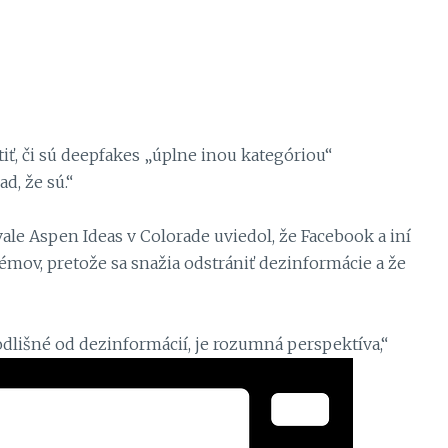
iť, či sú deepfakes „úplne inou kategóriou“
d, že sú.“
ale Aspen Ideas v Colorade uviedol, že Facebook a iní
émov, pretože sa snažia odstrániť dezinformácie a že
odlišné od dezinformácií, je rozumná perspektíva,“