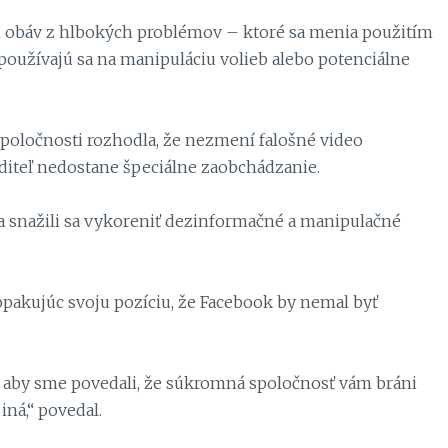
h obáv z hlbokých problémov – ktoré sa menia použitím
– používajú sa na manipuláciu volieb alebo potenciálne
spoločnosti rozhodla, že nezmení falošné video
diteľ nedostane špeciálne zaobchádzanie.
a snažili sa vykoreniť dezinformačné a manipulačné
 opakujúc svoju pozíciu, že Facebook by nemal byť
o, aby sme povedali, že súkromná spoločnosť vám bráni
iná,“ povedal.