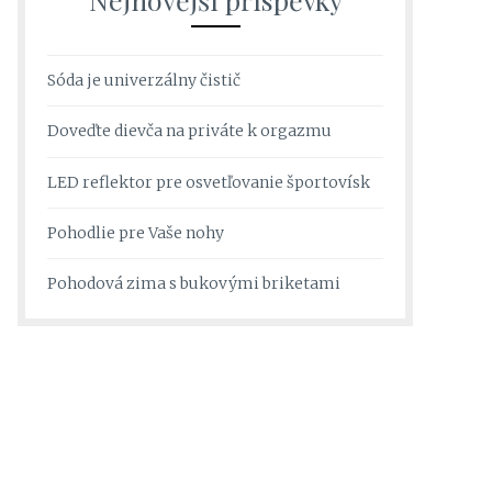
Sóda je univerzálny čistič
Doveďte dievča na priváte k orgazmu
LED reflektor pre osvetľovanie športovísk
Pohodlie pre Vaše nohy
Pohodová zima s bukovými briketami