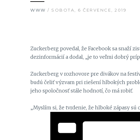
WWW
/ SOBOTA, 6 ČERVENCE, 2019
Zuckerberg povedal, že Facebook sa snaží zist
dezinformácií a dodal, „je to veľmi dobrý prípa
Zuckerberg v rozhovore pre divákov na festiv
budú čeliť výzvam pri riešení hlbokých probl
jeho spoločnosť stále hodnotí, čo má robiť.
„Myslím si, že tvrdenie, že hlboké zápasy sú 