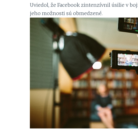
Uviedol, že Facebook zintenzívnil úsilie v boj
jeho možnosti sú obmedzené.